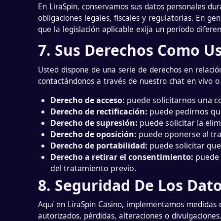
En LiraSpin, conservamos sus datos personales dura
obligaciones legales, fiscales y regulatorias. En 
que la legislación aplicable exija un período diferen
7. Sus Derechos Como U
Usted dispone de una serie de derechos en relaci
contactándonos a través de nuestro chat en vivo o 
Derecho de acceso:
puede solicitarnos una c
Derecho de rectificación:
puede pedirnos que
Derecho de supresión:
puede solicitar la eli
Derecho de oposición:
puede oponerse al tra
Derecho de portabilidad:
puede solicitar que
Derecho a retirar el consentimiento:
puede r
del tratamiento previo.
8. Seguridad De Los Dat
Aquí en LiraSpin Casino, implementamos medidas d
autorizados, pérdidas, alteraciones o divulgaciones