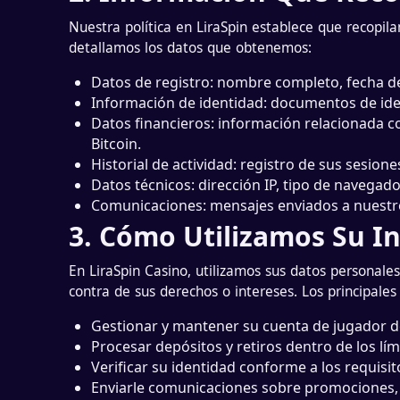
Nuestra política en LiraSpin establece que recopil
detallamos los datos que obtenemos:
Datos de registro: nombre completo, fecha de
Información de identidad: documentos de iden
Datos financieros: información relacionada 
Bitcoin.
Historial de actividad: registro de sus sesion
Datos técnicos: dirección IP, tipo de navegador
Comunicaciones: mensajes enviados a nuestro s
3. Cómo Utilizamos Su I
En LiraSpin Casino, utilizamos sus datos personale
contra de sus derechos o intereses. Los principales
Gestionar y mantener su cuenta de jugador d
Procesar depósitos y retiros dentro de los lím
Verificar su identidad conforme a los requisit
Enviarle comunicaciones sobre promociones, c