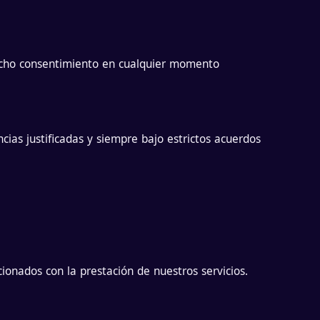
dicho consentimiento en cualquier momento
ias justificadas y siempre bajo estrictos acuerdos
onados con la prestación de nuestros servicios.