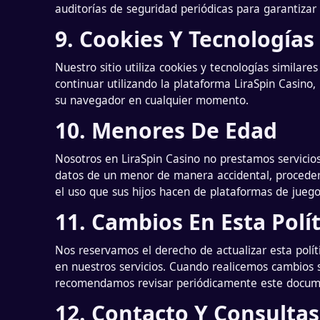
auditorías de seguridad periódicas para garantizar 
9. Cookies Y Tecnología
Nuestro sitio utiliza cookies y tecnologías similar
continuar utilizando la plataforma LiraSpin Casino,
su navegador en cualquier momento.
10. Menores De Edad
Nosotros en LiraSpin Casino no prestamos servici
datos de un menor de manera accidental, procedere
el uso que sus hijos hacen de plataformas de juego
11. Cambios En Esta Polít
Nos reservamos el derecho de actualizar esta políti
en nuestros servicios. Cuando realicemos cambios s
recomendamos revisar periódicamente este docum
12. Contacto Y Consultas