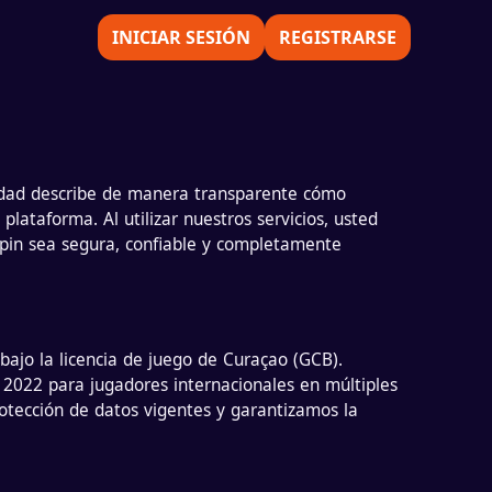
INICIAR SESIÓN
REGISTRARSE
cidad describe de manera transparente cómo
ataforma. Al utilizar nuestros servicios, usted
Spin sea segura, confiable y completamente
ajo la licencia de juego de Curaçao (GCB).
o 2022 para jugadores internacionales en múltiples
otección de datos vigentes y garantizamos la