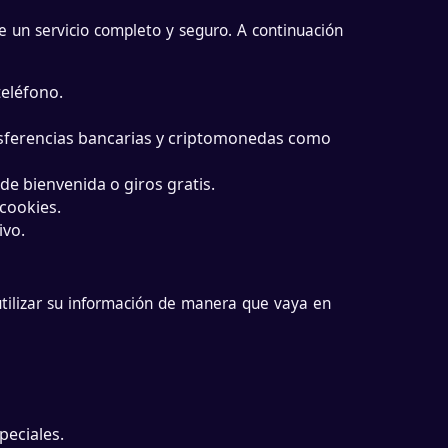
e un servicio completo y seguro. A continuación
teléfono.
nsferencias bancarias y criptomonedas como
de bienvenida o giros gratis.
 cookies.
ivo.
utilizar su información de manera que vaya en
peciales.