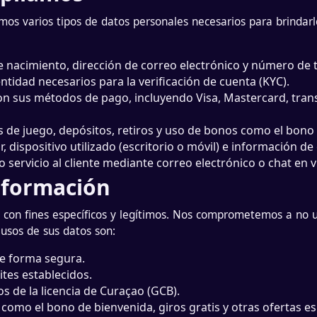
amos varios tipos de datos personales necesarios para brindarl
 nacimiento, dirección de correo electrónico y número de 
tidad necesarios para la verificación de cuenta (KYC).
con sus métodos de pago, incluyendo Visa, Mastercard, tra
es de juego, depósitos, retiros y uso de bonos como el bono 
, dispositivo utilizado (escritorio o móvil) e información de
ervicio al cliente mediante correo electrónico o chat en v
nformación
s con fines específicos y legítimos. Nos comprometemos a no 
 usos de sus datos son:
e forma segura.
ites establecidos.
os de la licencia de Curaçao (GCB).
omo el bono de bienvenida, giros gratis y otras ofertas es